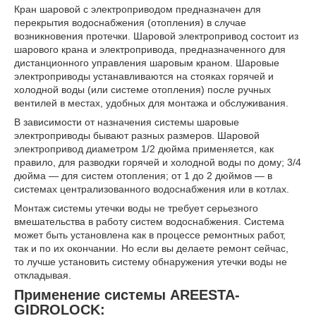
Кран шаровой с электроприводом предназначен для
перекрытия водоснабжения (отопления) в случае
возникновения протечки. Шаровой электропривод состоит из
шарового крана и электропривода, предназначенного для
дистанционного управления шаровым краном. Шаровые
электроприводы устанавливаются на стояках горячей и
холодной воды (или системе отопления) после ручных
вентилей в местах, удобных для монтажа и обслуживания.
В зависимости от назначения системы шаровые
электроприводы бывают разных размеров. Шаровой
электропривод диаметром 1/2 дюйма применяется, как
правило, для разводки горячей и холодной воды по дому; 3/4
дюйма — для систем отопления; от 1 до 2 дюймов — в
системах централизованного водоснабжения или в котлах.
Монтаж системы утечки воды не требует серьезного
вмешательства в работу систем водоснабжения. Система
может быть установлена как в процессе ремонтных работ,
так и по их окончании. Но если вы делаете ремонт сейчас,
то лучше установить систему обнаружения утечки воды не
откладывая.
Применение системы AREESTA-
GIDROLOCK: