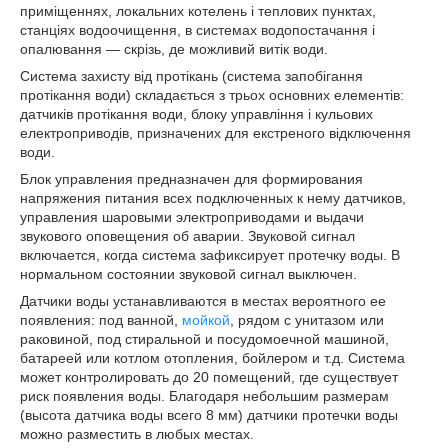
приміщеннях, локальних котелень і теплових пунктах,
станціях водоочищення, в системах водопостачання і
опалювання — скрізь, де можливий витік води.
Система захисту від протікань (система запобігання
протікання води) складається з трьох основних елементів:
датчиків протікання води, блоку управління і кульових
електроприводів, призначених для екстреного відключення
води.
Блок управления предназначен для формирования
напряжения питания всех подключенных к нему датчиков,
управления шаровыми электроприводами и выдачи
звукового оповещения об аварии. Звуковой сигнал
включается, когда система зафиксирует протечку воды. В
нормальном состоянии звуковой сигнал выключен.
Датчики воды устанавливаются в местах вероятного ее
появления: под ванной,
мойкой
, рядом с унитазом или
раковиной, под стиральной и посудомоечной машиной,
батареей или котлом отопления, бойлером и т.д. Система
может контролировать до 20 помещений, где существует
риск появления воды. Благодаря небольшим размерам
(высота датчика воды всего 8 мм) датчики протечки воды
можно разместить в любых местах.