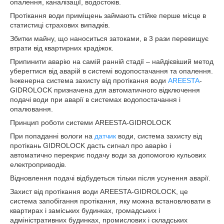
опалення, каналізації, водостоків.
Протікання води приміщень займають стійке перше місце в
статистиці страхових випадків.
Збитки майну, що наноситься затоками, в 3 рази перевищує
втрати від квартирних крадіжок.
Припинити аварію на самій ранній стадії – найдієвіший метод
уберегтися від аварій в системі водопостачання та опалення.
Інженерна система захисту від протікання води
AREESTA
-
GIDROLOCK призначена для автоматичного відключення
подачі води при аварії в системах водопостачання і
опалювання.
Принцип роботи системи AREESTA-GIDROLOCK
При попаданні вологи на
датчик
води, система захисту від
протікань GIDROLOCK дасть сигнал про аварію і
автоматично перекриє подачу води за допомогою кульових
електроприводів.
Відновлення подачі відбудеться тільки після усунення аварії.
Захист від протікання води AREESTA-GIDROLOCK, це
система запобігання протікання, яку можна встановлювати в
квартирах і заміських будинках, громадських і
адміністративних будинках, промислових і складських