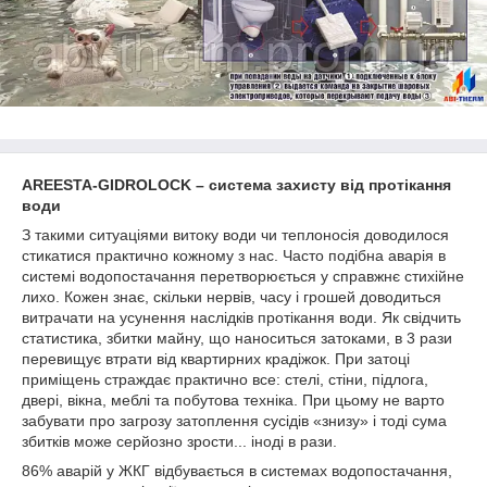
AREESTA-GIDROLOCK – система захисту від протікання
води
З такими ситуаціями витоку води чи теплоносія доводилося
стикатися практично кожному з нас. Часто подібна аварія в
системі водопостачання перетворюється у справжнє стихійне
лихо. Кожен знає, скільки нервів, часу і грошей доводиться
витрачати на усунення наслідків протікання води. Як свідчить
статистика, збитки майну, що наноситься затоками, в 3 рази
перевищує втрати від квартирних крадіжок. При затоці
приміщень страждає практично все: стелі, стіни, підлога,
двері, вікна, меблі та побутова техніка. При цьому не варто
забувати про загрозу затоплення сусідів «знизу» і тоді сума
збитків може серйозно зрости... іноді в рази.
86% аварій у ЖКГ відбувається в системах водопостачання,