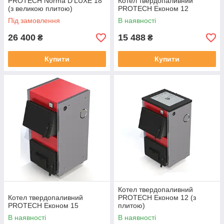
PROTECH Norma D'LUXE 18
Котел твердопаливний
(з великою плитою)
PROTECH Економ 12
Під замовлення
В наявності
26 400
15 488
₴
₴
Купити
Купити
Котел твердопаливний
Котел твердопаливний
PROTECH Економ 12 (з
PROTECH Економ 15
плитою)
В наявності
В наявності