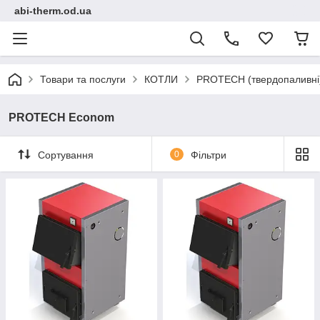
abi-therm.od.ua
Товари та послуги
КОТЛИ
PROTECH (твердопаливні
PROTECH Econom
Сортування
0
Фільтри