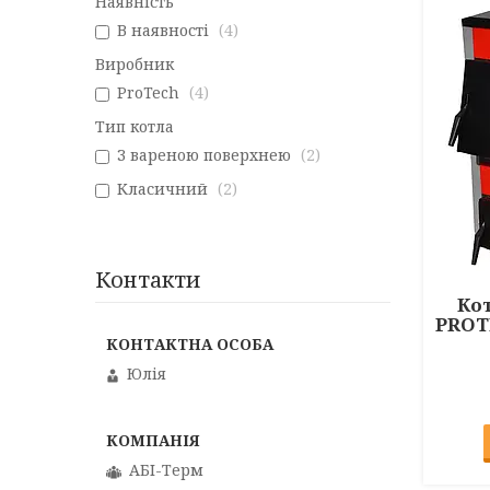
Наявність
В наявності
4
Виробник
ProTech
4
Тип котла
З вареною поверхнею
2
Класичний
2
Контакти
Ко
PROT
Юлія
АБІ-Терм