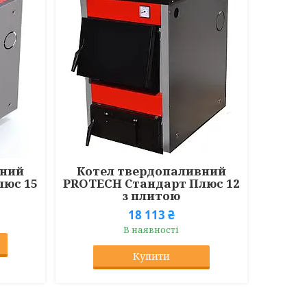
вний
Котел твердопаливний
люс 15
PROTECH Стандарт Плюс 12
з плитою
18 113 ₴
В наявності
Купити