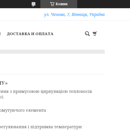
Кошик
ул. Чехова, 7, Вінниця, Україна
И
ДОСТАВКА И ОПЛАТА
МУ»
ення з примусовою циркуляцією теплоносія
).
комутуючого елемента
е регулювання і підтримка температури