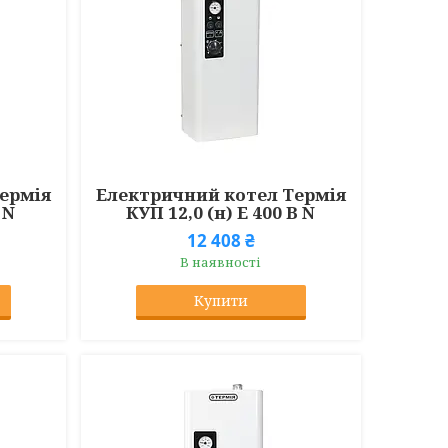
ермія
Електричний котел Термія
 N
КУП 12,0 (н) Е 400 В N
12 408 ₴
В наявності
Купити