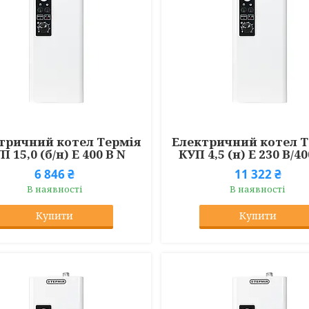
тричний котел Термія
Електричний котел Т
П 15,0 (б/н) Е 400 В N
КУП 4,5 (н) Е 230 В/40
6 846 ₴
11 322 ₴
В наявності
В наявності
Купити
Купити