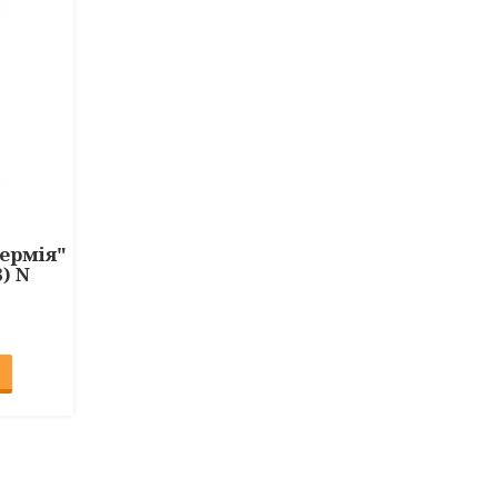
ермія"
В) N