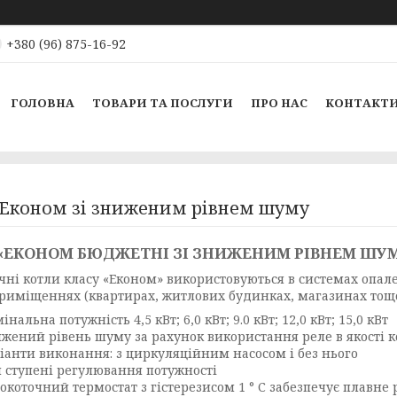
+380 (96) 875-16-92
ГОЛОВНА
ТОВАРИ ТА ПОСЛУГИ
ПРО НАС
КОНТАКТ
 Економ зі зниженим рівнем шуму
 «ЕКОНОМ БЮДЖЕТНІ ЗІ ЗНИЖЕНИМ РІВНЕМ ШУ
чні котли класу «Економ» використовуються в системах опал
приміщеннях (квартирах, житлових будинках, магазинах тощо
інальна потужність 4,5 кВт; 6,0 кВт; 9.0 кВт; 12,0 кВт; 15,0 кВт
жений рівень шуму за рахунок використання реле в якості 
іанти виконання: з циркуляційним насосом і без нього
 ступені регулювання потужності
окоточний термостат з гістерезисом 1 ° С забезпечує плавн