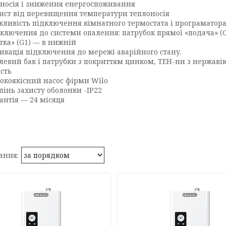
носія і зниження енергоспоживання
ист від перевищення температури теплоносія
ливість підключення кімнатного термостата і програматор
ключення до системи опалення: патрубок прямої «подача» (G3 
тка» (G1) — в нижній
икація підключення до мережі аварійного стану.
левий бак і патрубки з покриттям цинком, ТЕН-ни з нержавію
ість
окоякісний насос фірми Wilo
пінь захисту оболонки -ІР22
антія — 24 місяця