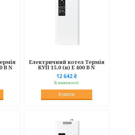
ермія
Електричний котел Термія
0 В N
КУП 15,0 (н) Е 400 В N
12 642 ₴
В наявності
Купити