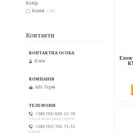
Колір
Білий
10
Контакти
Елек
Юлія
КУ
АБІ-Терм
+380 (93) 820-15-70
Одеса менеджер Сергій
+380 (95) 763-71-35
Одеса