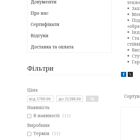
Документи
тепло
Зах
Про нас
Мож
Під
Сертифікати
«обра
Інд
Відгуки
Ста
стійк
Доставка та оплата
Вис
Сту
Гар
Фільтри
Ціна
Наявність
В наявності
11
Виробник
Термія
11