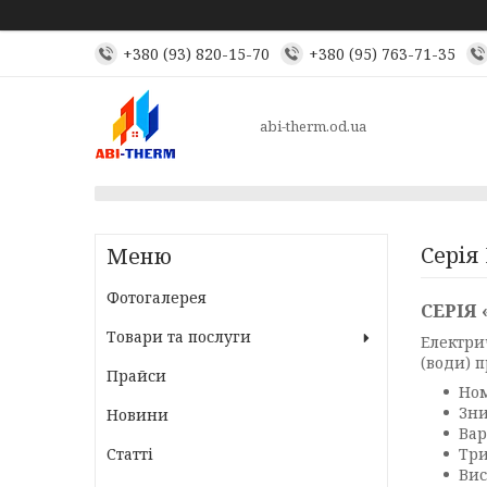
+380 (93) 820-15-70
+380 (95) 763-71-35
abi-therm.od.ua
Серія
Фотогалерея
СЕРІЯ
Товари та послуги
Електри
(води) 
Прайси
Ном
Зни
Новини
Вар
Статті
Три
Вис