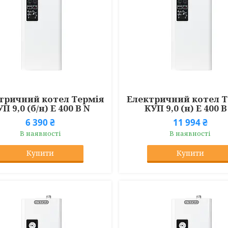
тричний котел Термія
Електричний котел Т
П 9,0 (б/н) Е 400 В N
КУП 9,0 (н) Е 400 В
6 390 ₴
11 994 ₴
В наявності
В наявності
Купити
Купити