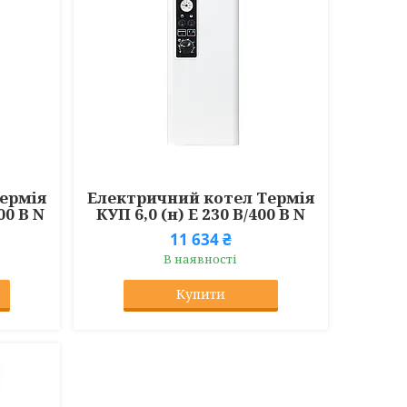
ермія
Електричний котел Термія
00 В N
КУП 6,0 (н) Е 230 В/400 В N
11 634 ₴
В наявності
Купити