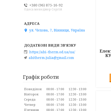
+380 (96) 875-16-92
Одеса менеджер Сергій
ул. Чехова, 7, Вінниця, Україна
Елек
https://abi-therm.od.ua/ua/
КУ
abitherm.julia@gmail.com
Графік роботи
Понеділок
08:00
17:00
12:30
13:00
Вівторок
08:00
17:00
12:30
13:00
Середа
08:00
17:00
12:30
13:00
Четвер
08:00
17:00
12:30
13:00
Пʼятниця
08:00
17:00
12:30
13:00