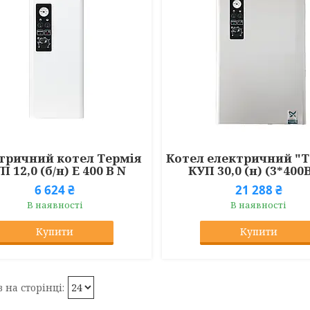
тричний котел Термія
Котел електричний "Т
П 12,0 (б/н) Е 400 В N
КУП 30,0 (н) (3*400
6 624 ₴
21 288 ₴
В наявності
В наявності
Купити
Купити