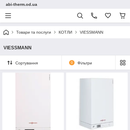
abi-therm.od.ua
Товари та послуги
КОТЛИ
VIESSMANN
VIESSMANN
Сортування
0
Фільтри