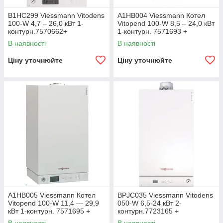
B1HC299 Viessmann Vitodens
A1HB004 Viessmann Котел
100-W 4,7 – 26,0 кВт 1-
Vitopend 100-W 8,5 – 24,0 кВт
контурн.7570662+
1-контурн. 7571693 +
7373233+7373226+7748367
71.MT7.00.02
В наявності
В наявності
Ціну уточнюйте
Ціну уточнюйте
A1HB005 Viessmann Котел
BPJC035 Viessmann Vitodens
Vitopend 100-W 11,4 — 29,9
050-W 6,5-24 кВт 2-
кВт 1-контурн. 7571695 +
контурн.7723165 +
71.MT7.00.02
7373232+7373226