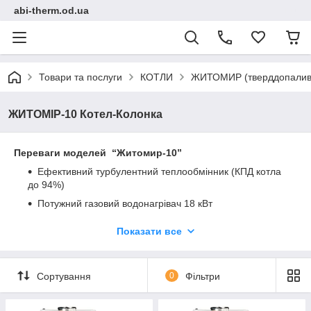
abi-therm.od.ua
Товари та послуги
КОТЛИ
ЖИТОМИР (тверддопаливні
ЖИТОМІР-10 Котел-Колонка
Переваги моделей “Житомир-10”
Ефективний турбулентний теплообмінник (КПД котла
до 94%)
Потужний газовий водонагрівач 18 кВт
Незалежна робота котла і водонагрівача
Показати все
Автозаслужена газохідна котла
Турбулізатори з збільшеною робочою поверхнею
Сортування
0
Фільтри
Підготовка під встановлення електричних ТЕНів
"Атем Електрорезерв" (моделі 10 - 16 кВт)
Газовий клапан SIT і газові пальники Polidoro (Італія)