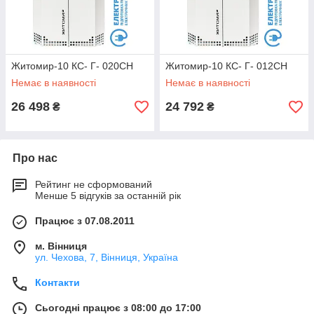
Житомир-10 КС- Г- 020СН
Житомир-10 КС- Г- 012СН
.
Немає в наявності
Немає в наявності
26 498
24 792
₴
₴
Турбулентний теплообмінник - максимум тепла!
Про нас
Процес передачі тепла від згоряння газу до системи
опалення відбувається саме в теплообміннику котла, тому те,
Рейтинг не сформований
як він справляється з цим завданням, безпосередньо
Менше 5 відгуків за останній рік
впливає на споживання газу і економність котла.
У котлах застарілої конструкції, розроблених тоді, коли про
Працює з 07.08.2011
економію ще ніхто не думав, теплообмінники побудовані
таким чином, що половина тепла просто вилітає в димохід
м. Вінниця
майже не затримуючись в котлі.
ул. Чехова, 7, Вінниця, Україна
На відміну від котел застарілої конструкції, теплообмінник
Контакти
котла Атем побудований таким чином, щоб забезпечити
макимальну Ефективність роботи в поєднанні з зменшеним
Сьогодні працює з 08:00 до 17:00