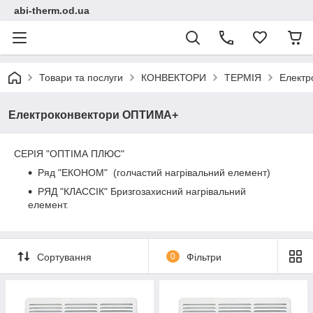
abi-therm.od.ua
Товари та послуги
КОНВЕКТОРИ
ТЕРМІЯ
Електр
Електроконвектори ОПТИМА+
СЕРІЯ "ОПТІМА ПЛЮС"
Ряд "ЕКОНОМ" (голчастий нагрівальний елемент)
РЯД "КЛАССІК" Бризгозахисний нагрівальний
елемент.
Сортування
0
Фільтри