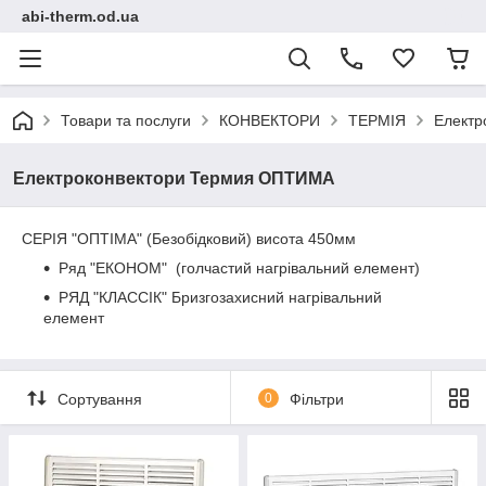
abi-therm.od.ua
Товари та послуги
КОНВЕКТОРИ
ТЕРМІЯ
Електр
Електроконвектори Термия ОПТИМА
СЕРІЯ "ОПТІМА" (Безобідковий) висота 450мм
Ряд "ЕКОНОМ" (голчастий нагрівальний елемент)
РЯД "КЛАССІК" Бризгозахисний нагрівальний
елемент
Сортування
0
Фільтри