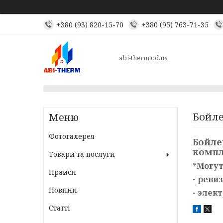
+380 (93) 820-15-70
+380 (95) 763-71-35
abi-therm.od.ua
Бойле
Фотогалерея
Бойле
компл
Товари та послуги
*Могут
Прайси
- реви
Новини
- элек
Статті