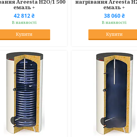
вання Areesta H2O/1 500
нагрівання Areesta H
емаль +
емаль +
42 812 ₴
38 060 ₴
В наявності
В наявності
Купити
Купити