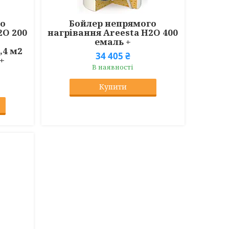
го
Бойлер непрямого
2O 200
нагрівання Areesta H2O 400
емаль +
,4 м2
34 405 ₴
+
В наявності
Купити