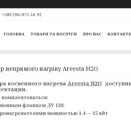
+380 (96) 875-16-92
ГОЛОВНА
ТОВАРИ ТА ПОСЛУГИ
ПРО НАС
КОНТАКТ
р непрямого нагріву Areesta H2O
ра косвенного нагрева
Areesta H2O
доступны
ектации.
 комплектоваться:
зионным фланцем ДУ 120;
тронагревателями мощностью 1,4 — 15 кВт