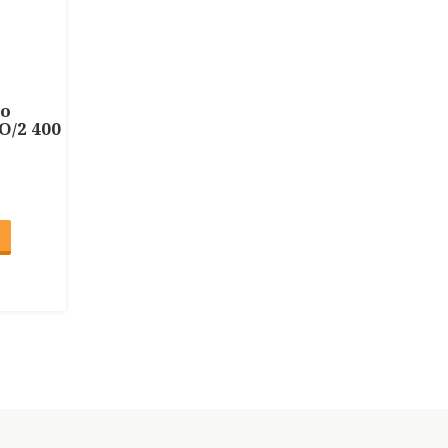
го
O/2 400