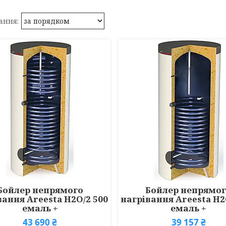
Бойлер непрямого
Бойлер непрямо
вання Areesta H2O/2 500
нагрівання Areesta H2
емаль +
емаль +
43 690 ₴
39 157 ₴