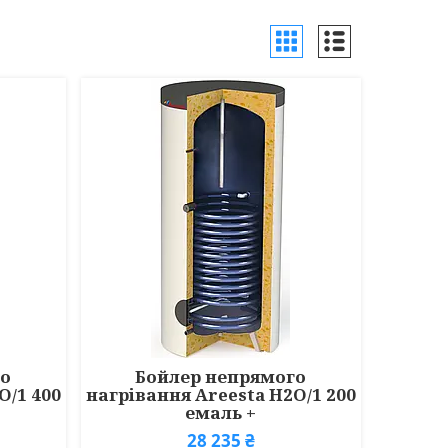
го
Бойлер непрямого
O/1 400
нагрівання Areesta H2O/1 200
емаль +
28 235 ₴