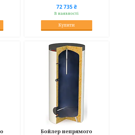
72 735 ₴
В наявності
Купити
го
Бойлер непрямого