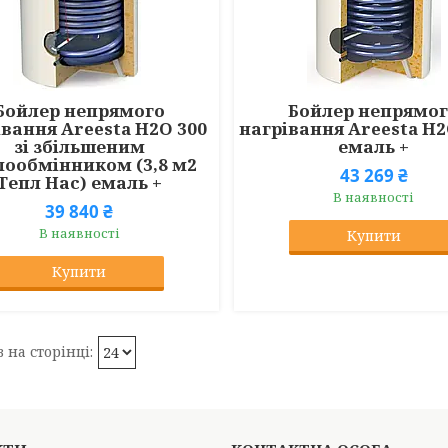
Бойлер непрямого
Бойлер непрямо
івання Areesta H2O 300
нагрівання Areesta H2
зі збільшеним
емаль +
лообмінником (3,8 м2
43 269 ₴
Тепл Нас) емаль +
В наявності
39 840 ₴
В наявності
Купити
Купити