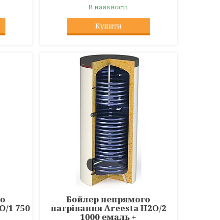
В наявності
Купити
го
Бойлер непрямого
O/1 750
нагрівання Areesta H2O/2
1000 емаль +