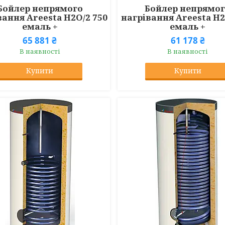
Бойлер непрямого
Бойлер непрямо
вання Areesta H2O/2 750
нагрівання Areesta H2
емаль +
емаль +
65 881 ₴
61 178 ₴
В наявності
В наявності
Купити
Купити