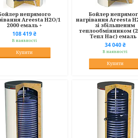
Бойлер непрямого
Бойлер непрямо
рівання Areesta H2O/1
нагрівання Areesta H
2000 емаль +
зі збільшеним
теплообмінником (2
108 419 ₴
Тепл Нас) емаль 
В наявності
34 040 ₴
В наявності
Купити
Купити