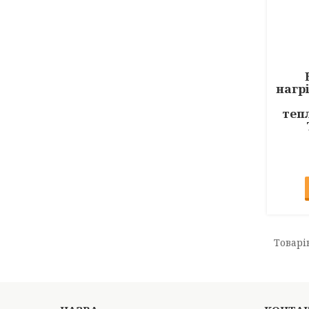
нагр
теп