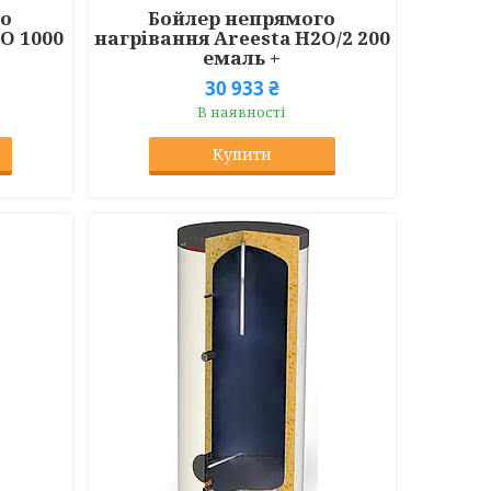
го
Бойлер непрямого
O 1000
нагрівання Areesta H2O/2 200
емаль +
30 933 ₴
В наявності
Купити