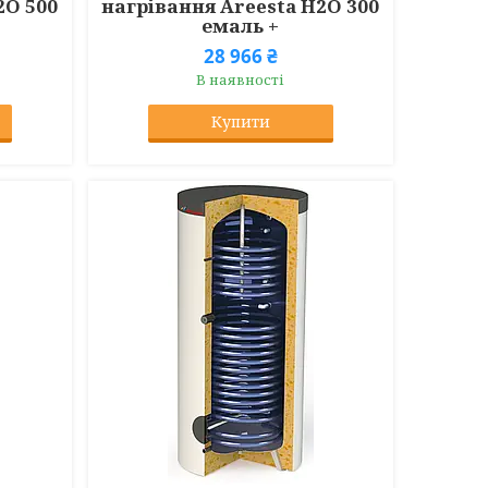
2O 500
нагрівання Areesta H2O 300
емаль +
28 966 ₴
В наявності
Купити