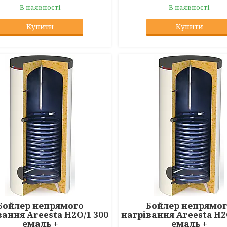
В наявності
В наявності
Купити
Купити
Бойлер непрямого
Бойлер непрямо
вання Areesta H2O/1 300
нагрівання Areesta H2
емаль +
емаль +