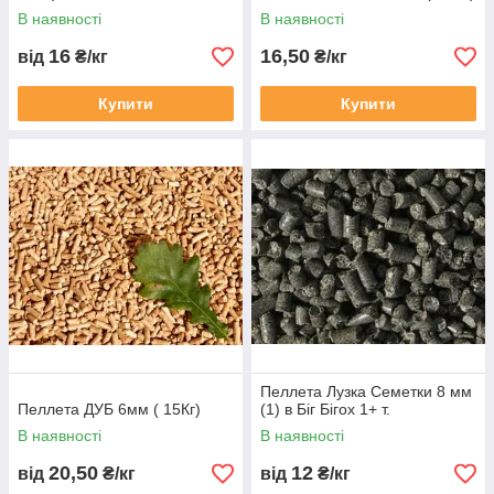
В наявності
В наявності
16
16,50
від
₴/кг
₴/кг
Купити
Купити
Пеллета Лузка Семетки 8 мм
Пеллета ДУБ 6мм ( 15Кг)
(1) в Біг Бігох 1+ т.
В наявності
В наявності
20,50
12
від
₴/кг
від
₴/кг