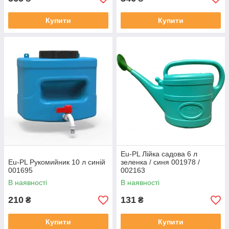
Купити
Купити
Eu-PL Лійка садова 6 л
Eu-PL Рукомийник 10 л синій
зеленка / синя 001978 /
001695
002163
В наявності
В наявності
210
131
₴
₴
Купити
Купити