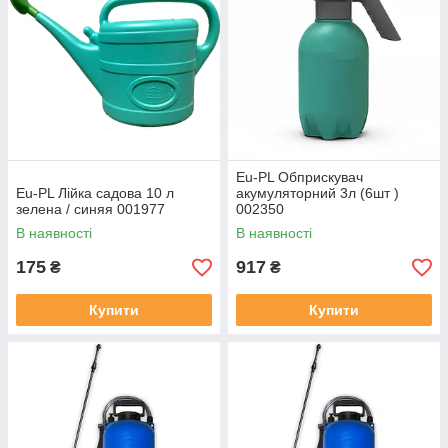
Eu-PL Обприскувач
Eu-PL Лійка садова 10 л
акумуляторний 3л (6шт )
зелена / синяя 001977
002350
В наявності
В наявності
175
917
₴
₴
Купити
Купити