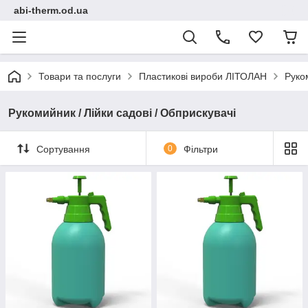
abi-therm.od.ua
Товари та послуги
Пластикові вироби ЛІТОЛАН
Руком
Рукомийник / Лiйки садовi / Обприскувачі
Сортування
0
Фільтри