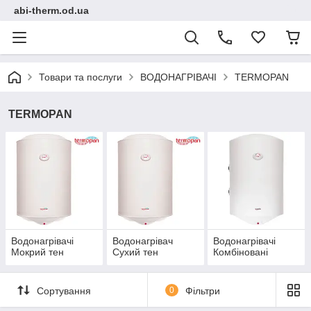
abi-therm.od.ua
Товари та послуги
ВОДОНАГРІВАЧІ
TERMOPAN
TERMOPAN
Водонагрівачі
Водонагрівач
Водонагрівачі
Мокрий тен
Сухий тен
Комбіновані
Сортування
0
Фільтри