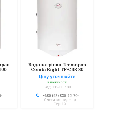
opan
Водонагрівач Termopan
100
Combi Right TP-CBR 80
Ціну уточнюйте
В наявності
TP-CBR 80
0
+380 (93) 820-15-70
Одеса менеджер
Сергій