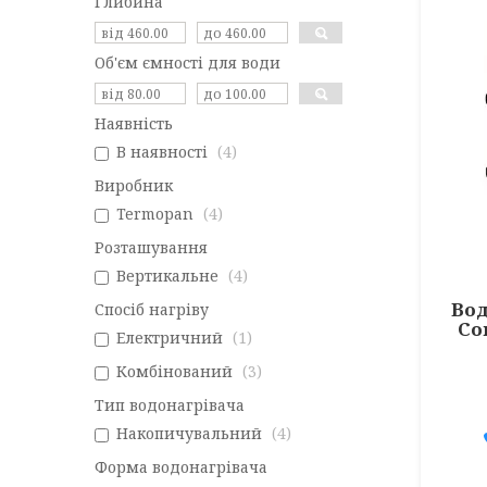
Глибина
Об'єм ємності для води
Наявність
В наявності
4
Виробник
Termopan
4
Розташування
Вертикальне
4
Вод
Спосіб нагріву
Co
Електричний
1
Комбінований
3
Тип водонагрівача
Накопичувальний
4
Форма водонагрівача