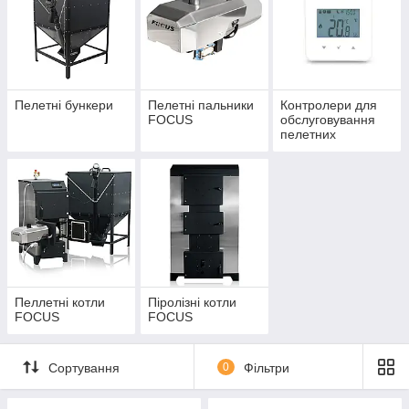
Пелетні бункери
Пелетні пальники
Контролери для
FOCUS
обслуговування
пелетних
пальників і
твердопаливних
котлів
Пеллетні котли
Піролізні котли
FOCUS
FOCUS
Сортування
0
Фільтри