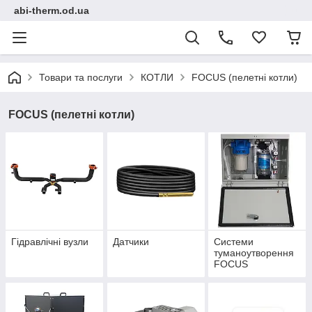
abi-therm.od.ua
Товари та послуги
КОТЛИ
FOCUS (пелетні котли)
FOCUS (пелетні котли)
Гідравлічні вузли
Датчики
Системи
туманоутворення
FOCUS