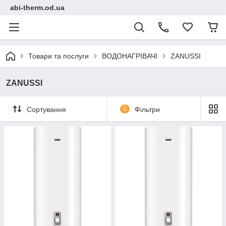
abi-therm.od.ua
Товари та послуги
ВОДОНАГРІВАЧІ
ZANUSSI
ZANUSSI
Сортування
0
Фільтри