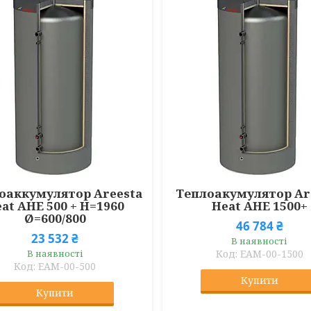
оаккумулятор Areesta
Теплоакумулятор Ar
at AHE 500 + H=1960
Heat AHE 1500+
Ø=600/800
46 784 ₴
23 532 ₴
В наявності
В наявності
ЕАМ-00-1500
ЕАМ-00-500
Купити
Купити