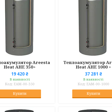
лоакумулятор Areesta
Теплоакумулятор Ar
Heat AHE 350+
Heat AHE 1000 +
19 420 ₴
37 281 ₴
В наявності
В наявності
EAM-00-350
ЕАМ-00-1000
Купити
Купити