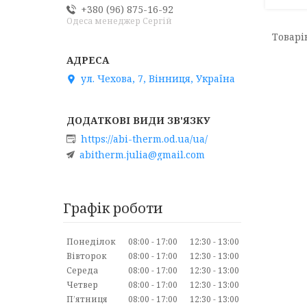
+380 (96) 875-16-92
Одеса менеджер Сергій
ул. Чехова, 7, Вінниця, Україна
https://abi-therm.od.ua/ua/
abitherm.julia@gmail.com
Графік роботи
Понеділок
08:00
17:00
12:30
13:00
Вівторок
08:00
17:00
12:30
13:00
Середа
08:00
17:00
12:30
13:00
Четвер
08:00
17:00
12:30
13:00
Пʼятниця
08:00
17:00
12:30
13:00