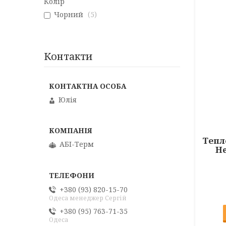
Колір
Чорний
5
Контакти
Юлія
Тепл
АБІ-Терм
He
+380 (93) 820-15-70
Одеса менеджер Сергій
+380 (95) 763-71-35
Одеса