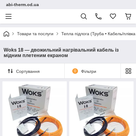
abi-therm.od.ua
Товари та послуги
Тепла підлога (Труба • Кабель/плівк
Woks 18 — двожильний нагрівальний кабель із
мідним плетеним екраном
Сортування
0
Фільтри