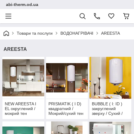
abi-therm.od.ua
Товари та послуги
ВОДОНАГРІВАЧІ
AREESTA
AREESTA
NEW AREESTA I
PRISMATIK ( I D)
BUBBLE ( I: ID )
EL округлений /
квадратний /
закруглений
мокрий тен
Мокрий/сухий тен
зверху / Сухий /
Мокрий тен