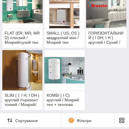
FLAT (ER; MR; MR
SMALL ( US; OS )
ГОРИЗОНТАЛЬНИ
D) плоский /
квадратний міні /
Й ( I DH; І Н )
Мокрий/сухий тен
Мокрий тен
круглий / Сухий /
мокрий тен
SLIM ( I; I Н; I DH )
КОМБІ ( I C)
круглий /горизонт
круглий / Мокрий
тонкий / Мокрий/
тен + теплова
сухий тен
сорочка
Сортування
0
Фільтри