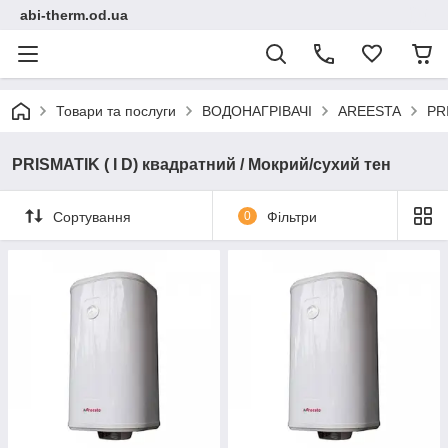
abi-therm.od.ua
Товари та послуги
ВОДОНАГРІВАЧІ
AREESTA
PRI
PRISMATIK ( I D) квадратний / Мокрий/сухий тен
Сортування
0
Фільтри