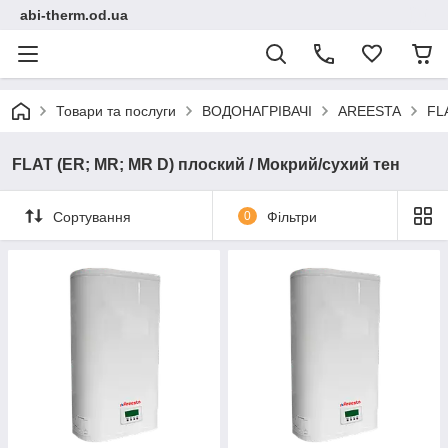
abi-therm.od.ua
Товари та послуги
ВОДОНАГРІВАЧІ
AREESTA
FL
FLAT (ER; MR; MR D) плоский / Мокрий/сухий тен
Сортування
0
Фільтри