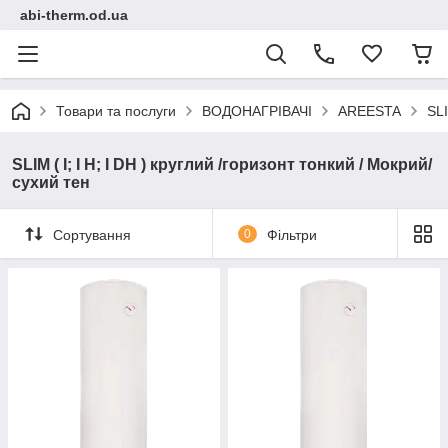
abi-therm.od.ua
Товари та послуги
ВОДОНАГРІВАЧІ
AREESTA
SLI
SLIM ( I; I Н; I DH ) круглий /горизонт тонкий / Мокрий/
сухий тен
Сортування
0
Фільтри