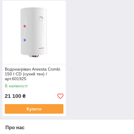
Водонагрівач Areesta Combi
150 I CD (сухий тен) /
арт.601925
В наявності
21 100
₴
Купити
Про нас