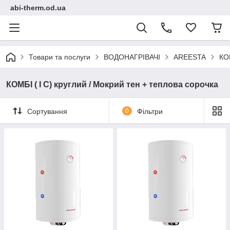
abi-therm.od.ua
Товари та послуги
ВОДОНАГРІВАЧІ
AREESTA
КОМ
КОМБІ ( I C) круглий / Мокрий тен + теплова сорочка
Сортування
0
Фільтри