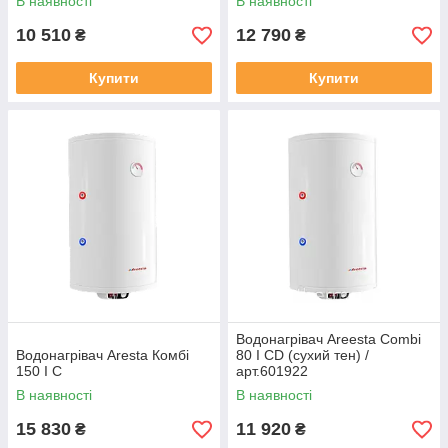
В наявності
В наявності
10 510
12 790
₴
₴
Купити
Купити
Водонагрівач Areesta Combi
Водонагрівач Aresta Комбі
80 I CD (сухий тен) /
150 I C
арт.601922
В наявності
В наявності
15 830
11 920
₴
₴