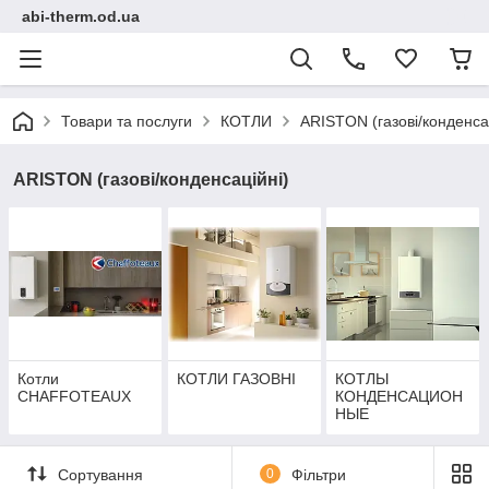
abi-therm.od.ua
Товари та послуги
КОТЛИ
ARISTON (газові/конденса
ARISTON (газові/конденсаційні)
Котли
КОТЛИ ГАЗОВНІ
КОТЛЫ
CHAFFOTEAUX
КОНДЕНСАЦИОН
НЫЕ
Сортування
0
Фільтри