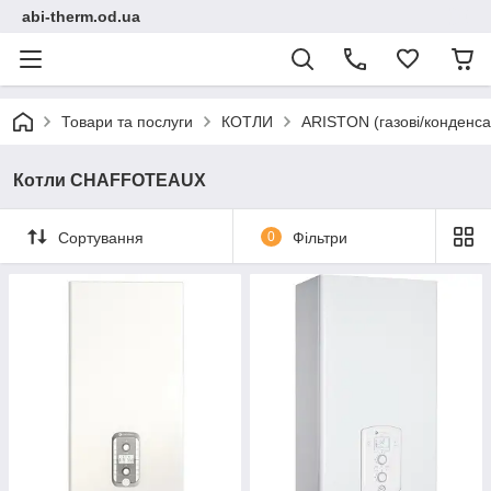
abi-therm.od.ua
Товари та послуги
КОТЛИ
ARISTON (газові/конденса
Котли CHAFFOTEAUX
Сортування
0
Фільтри