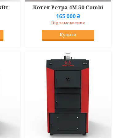
кВт
Котел Ретра 4М 50 Combi
165 000 ₴
Під замовлення
Купити