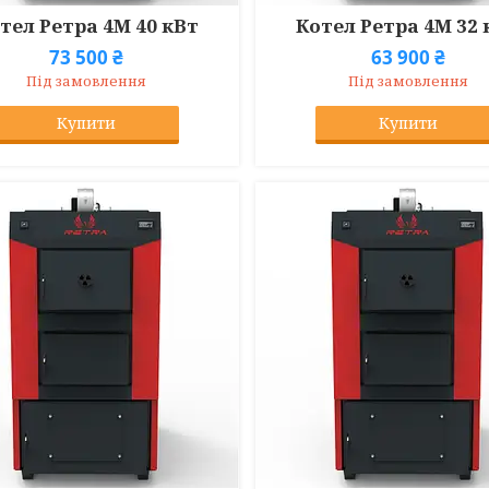
тел Ретра 4М 40 кВт
Котел Ретра 4М 32 
73 500 ₴
63 900 ₴
Під замовлення
Під замовлення
Купити
Купити