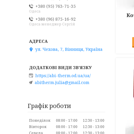
+380 (95) 763-71-35
Одеса
Ко
+380 (96) 875-16-92
Одеса менеджер Сергій
ул. Чехова, 7, Вінниця, Україна
https://abi-therm.od.ua/ua/
abitherm.julia@gmail.com
Графік роботи
Понеділок
08:00
17:00
12:30
13:00
Вівторок
08:00
17:00
12:30
13:00
Середа
08:00
17:00
12:30
13:00