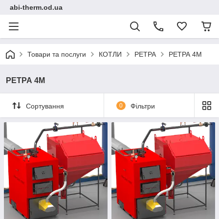
abi-therm.od.ua
Товари та послуги
КОТЛИ
РЕТРА
РЕТРА 4М
РЕТРА 4М
Сортування
0
Фільтри