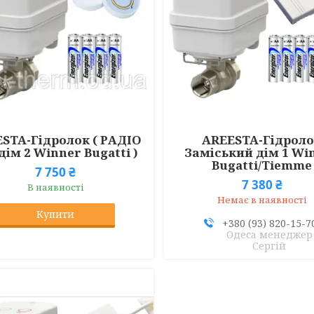
STA-Гідролок ( РАДІО
AREESTA-Гідрол
дім 2 Winner Bugatti )
Заміський дім 1 Wi
Bugatti/Tiemme
7 750 ₴
7 380 ₴
В наявності
Немає в наявності
Купити
+380 (93) 820-15-7
Одеса менеджер
Сергій