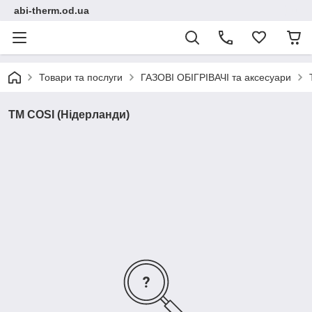
abi-therm.od.ua
Товари та послуги
ГАЗОВІ ОБІГРІВАЧІ та аксесуари
TM COSІ (Нідерланди)