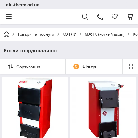
abi-therm.od.ua
Товари та послуги
КОТЛИ
МАЯК (котли/газові)
Ко
Котли твердопаливні
Сортування
0
Фільтри