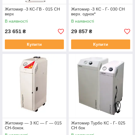
Житомир -3 КС-ГВ - 015 СН
Житомир -3 КС - Г- 030 СН
верх
верх. однок*
В наявності
В наявності
23 651
29 857
₴
₴
Купити
Купити
Житомир — 3 КС — Г — 015
Житомир Турбо КС - Г- 025
СН-бокок.
СН бок