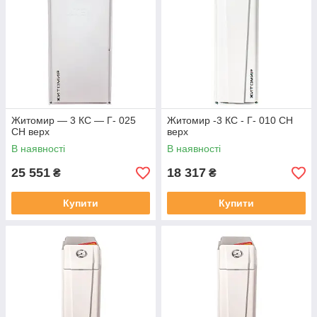
Житомир — 3 КС — Г- 025
Житомир -3 КС - Г- 010 СН
СН верх
верх
В наявності
В наявності
25 551
18 317
₴
₴
Купити
Купити