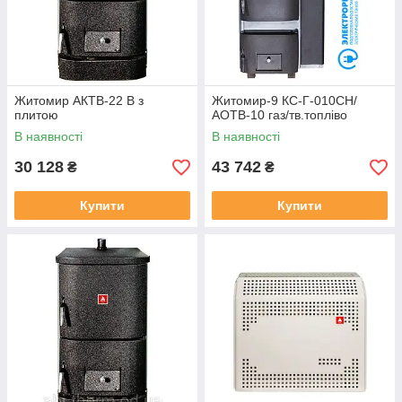
Житомир АКТВ-22 В з
Житомир-9 КС-Г-010СН/
плитою
АОТВ-10 газ/тв.топліво
В наявності
В наявності
30 128
43 742
₴
₴
Купити
Купити