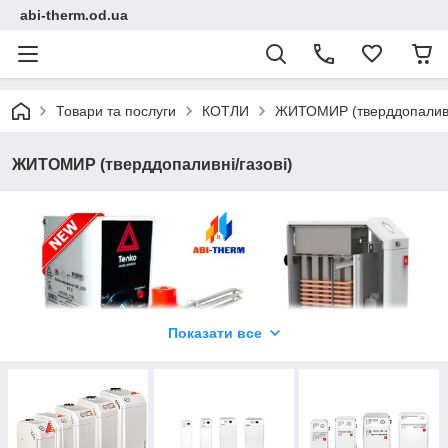
abi-therm.od.ua
Товари та послуги
КОТЛИ
ЖИТОМИР (тверддопаливні
ЖИТОМИР (тверддопаливні/газові)
Показати все