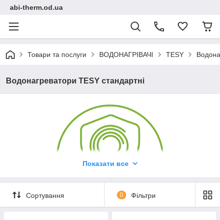
abi-therm.od.ua
Товари та послуги
ВОДОНАГРІВАЧІ
TESY
Водона
Водонагреватори TESY стандартні
Показати все
Сортування
0
Фільтри