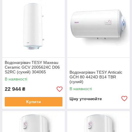
Нагрівний елемент Anticalc працює при низькій температурі
поверхні, де накопичення накипи обмежене. Обслуговування
і заміна нагрівача надзвичайно прості та швидкі і не
вимагають зливу водонагрівача.
Водонагрівач TESY Maxeau
Ceramic GCV 2005624C D06
S2RC (сухий) 304065
Водонагрівач TESY Anticalc
GCH 80 4424D B14 TBR
В наявності
(сухий)
22 944
В наявності
₴
Ціну уточнюйте
Купити