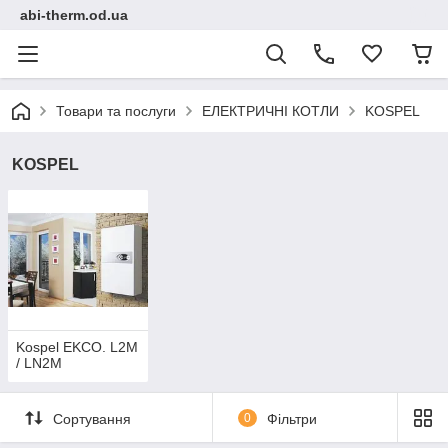
abi-therm.od.ua
Товари та послуги
ЕЛЕКТРИЧНІ КОТЛИ
KOSPEL
KOSPEL
Kospel EKCO. L2M
/ LN2M
Сортування
0
Фільтри