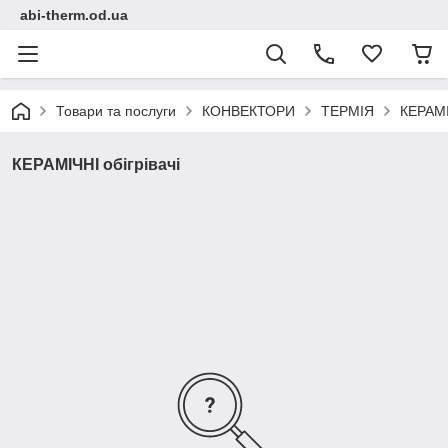
abi-therm.od.ua
Товари та послуги
КОНВЕКТОРИ
ТЕРМІЯ
КЕРАМІЧ
КЕРАМІЧНІ обігрівачі