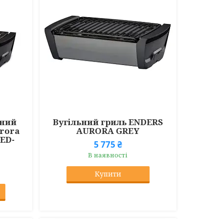
ьний
Вугільний гриль ENDERS
urora
AURORA GREY
LED-
5 775 ₴
В наявності
Купити