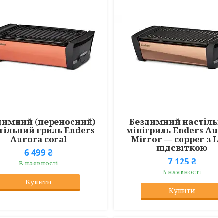
димний (переносний)
Бездимний настіл
тільний гриль Enders
мінігриль Enders A
Aurora coral
Mirror — copper з 
підсвіткою
6 499 ₴
7 125 ₴
В наявності
В наявності
Купити
Купити