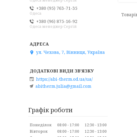
Одеса менеджер Сергій
+380 (95) 763-71-35
Одеса
+380 (96) 875-16-92
Одеса менеджер Сергій
ул. Чехова, 7, Вінниця, Україна
https://abi-therm.od.ua/ua/
abitherm.julia@gmail.com
Графік роботи
Понеділок
08:00
17:00
12:30
13:00
Вівторок
08:00
17:00
12:30
13:00