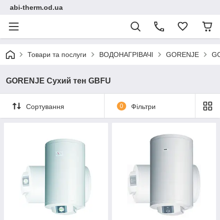
abi-therm.od.ua
Товари та послуги
ВОДОНАГРІВАЧІ
GORENJE
GO
GORENJE Сухий тен GBFU
Сортування
0
Фільтри