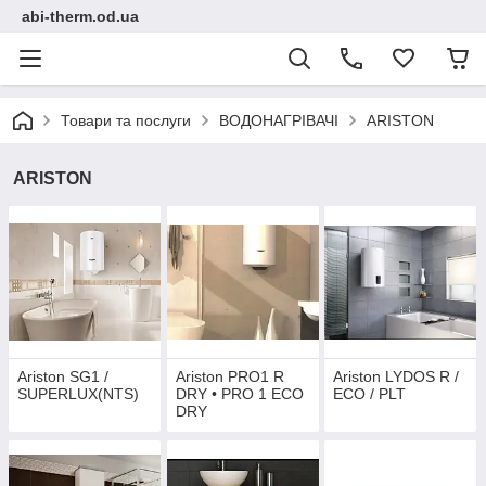
abi-therm.od.ua
Товари та послуги
ВОДОНАГРІВАЧІ
ARISTON
ARISTON
Ariston SG1 /
Ariston PRO1 R
Ariston LYDOS R /
SUPERLUX(NTS)
DRY • PRO 1 ECO
ECO / PLT
DRY