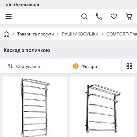
abi-therm.od.ua
Товари та послуги
РУШНИКОСУШКИ
COMFORT-Ther
Каскад з поличкою
Сортування
0
Фільтри