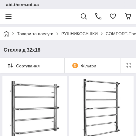
abi-therm.od.ua
Товари та послуги
РУШНИКОСУШКИ
COMFORT-Ther
Стелла д 32х18
Сортування
0
Фільтри