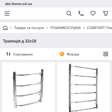
abi-therm.od.ua
Товари та послуги
РУШНИКОСУШКИ
COMFORT-Ther
Трапеція д 32х18
Сортування
0
Фільтри