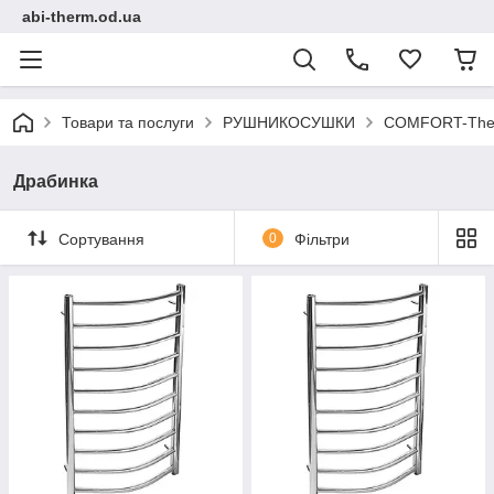
abi-therm.od.ua
Товари та послуги
РУШНИКОСУШКИ
COMFORT-Ther
Драбинка
Сортування
0
Фільтри