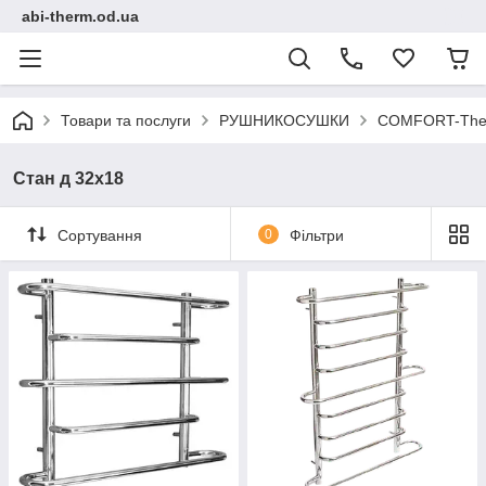
abi-therm.od.ua
Товари та послуги
РУШНИКОСУШКИ
COMFORT-Ther
Стан д 32х18
Сортування
0
Фільтри