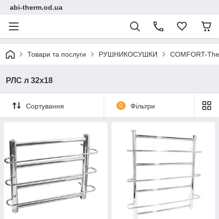
abi-therm.od.ua
Товари та послуги
РУШНИКОСУШКИ
COMFORT-Ther
РЛС л 32х18
Сортування
0
Фільтри