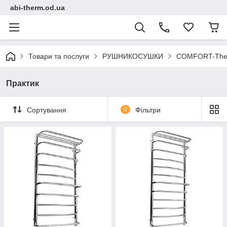
abi-therm.od.ua
Товари та послуги
РУШНИКОСУШКИ
COMFORT-Ther
Практик
Сортування
0
Фільтри