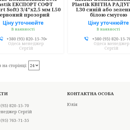
astik ЕКСПОРТ СОФТ
Plastik КВІТНА РАДУГ
rt Soft) 3/4"х2,5 мм L50
L30 синій або зелен
ервоний прозорий
білою смугою
Ціну уточнюйте
Ціну уточнюйте
В наявності
В наявності
+380 (93) 820-15-70
+380 (93) 820-15-7
Одеса менеджер
Одеса менеджер
Сергій
Сергій
Юлія
 (93) 820-15-70
енеджер Сергій
 (95) 763-71-35