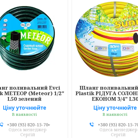
нг поливальний Evci
Шланг поливальний 
ik МЕТЕОР (Meteor) 1/2"
Plastik РІДУГА СОЛ
L50 зелений
ЕКОНОМ 3/4" L3
Ціну уточнюйте
Ціну уточнюйте
В наявності
В наявності
+380 (93) 820-15-70
+380 (93) 820-15-7
Одеса менеджер
Одеса менеджер
Сергій
Сергій