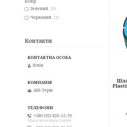
Колір
Зелений
3
Червоний
2
Контакти
Юлія
Шла
Plast
АБІ-Терм
+380 (93) 820-15-70
Одеса менеджер Сергій