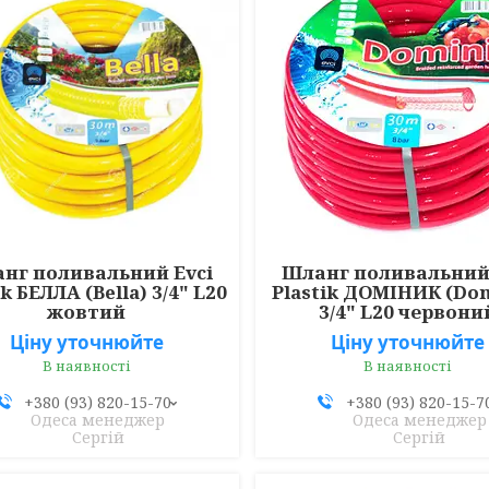
нг поливальний Evci
Шланг поливальний 
ik БЕЛЛА (Bella) 3/4" L20
Plastik ДОМІНИК (Do
жовтий
3/4" L20 червони
Ціну уточнюйте
Ціну уточнюйте
В наявності
В наявності
+380 (93) 820-15-70
+380 (93) 820-15-7
Одеса менеджер
Одеса менеджер
Сергій
Сергій