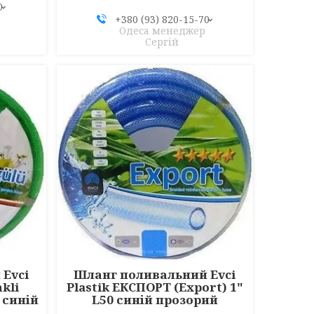
0
+380 (93) 820-15-70
Одеса менеджер
Сергій
Evci
Шланг поливальний Evci
kli
Plastik ЕКСПОРТ (Export) 1"
 синій
L50 синій прозорий