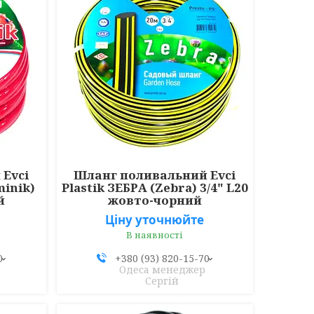
Evci
Шланг поливальний Evci
minik)
Plastik ЗЕБРА (Zebra) 3/4" L20
й
жовто-чорний
Ціну уточнюйте
В наявності
0
+380 (93) 820-15-70
Одеса менеджер
Сергій