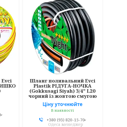
Evci
Шланг поливальний Evci
ОНИШКО
Plastik РІДУГА-НОЧКА
0
(Gokkusagi Siyah) 3/4" L20
чорний із жовтою смугою
Ціну уточнюйте
В наявності
0
+380 (93) 820-15-70
Одеса менеджер