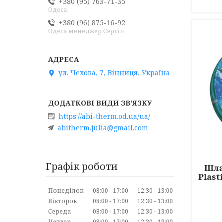
+380 (95) 763-71-35
Одеса
+380 (96) 875-16-92
Одеса менеджер Сергій
ул. Чехова, 7, Вінниця, Україна
https://abi-therm.od.ua/ua/
abitherm.julia@gmail.com
Графік роботи
Шла
Plast
Понеділок
08:00
17:00
12:30
13:00
Вівторок
08:00
17:00
12:30
13:00
Середа
08:00
17:00
12:30
13:00
Четвер
08:00
17:00
12:30
13:00