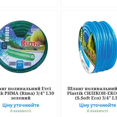
нг поливальний Evci
Шланг поливальний 
ik РИМА (Rima) 3/4" L30
Plastik СИЛІКОН-Е
зелений
(S.Soft Eco) 3/4" L
Ціну уточнюйте
Ціну уточнюйте
В наявності
В наявності