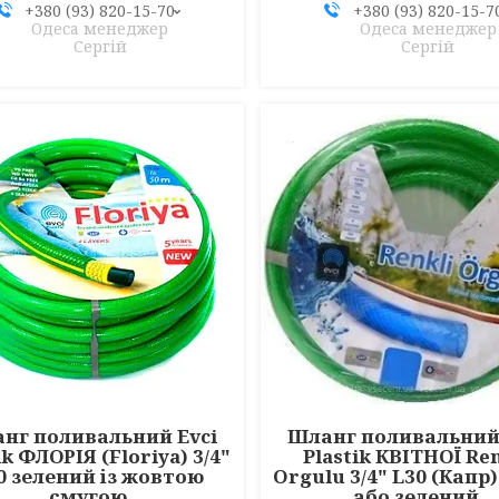
+380 (93) 820-15-70
+380 (93) 820-15-7
Одеса менеджер
Одеса менеджер
Сергій
Сергій
нг поливальний Evci
Шланг поливальний 
ik ФЛОРІЯ (Floriya) 3/4"
Plastik КВІТНОЇ Ren
0 зелений із жовтою
Orgulu 3/4" L30 (Капр)
смугою
або зелений