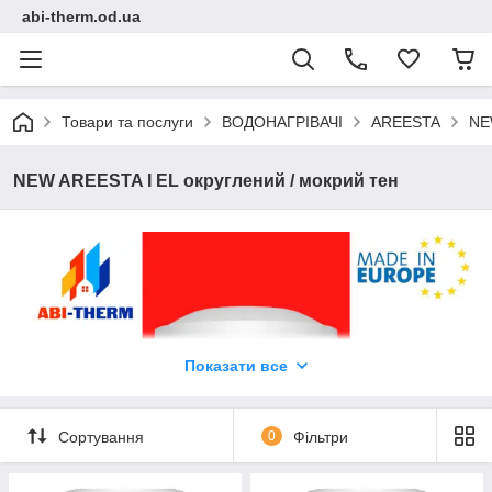
abi-therm.od.ua
Товари та послуги
ВОДОНАГРІВАЧІ
AREESTA
NE
NEW AREESTA I EL округлений / мокрий тен
Показати все
Сортування
0
Фільтри