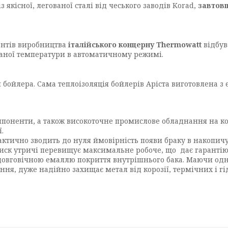
 якісної, легованої сталі від чеського заводів Korad,
завтовш
нтів виробництва
італійського концерну Thermowatt
відбув
даної температури в автоматичному режимі.
 бойлера. Сама теплоізоляція бойлерів Аріста виготовлена з 
поненти, а також високоточне промислове обладнання на ко
.
ктично зводить до нуля ймовірність появи браку в накопичу
иск утричі перевищує максимальне робоче, що дає гарантію н
довговічною емаллю покриття внутрішнього бака. Маючи одна
ня, дуже надійно захищає метал від корозії, термічних і гі