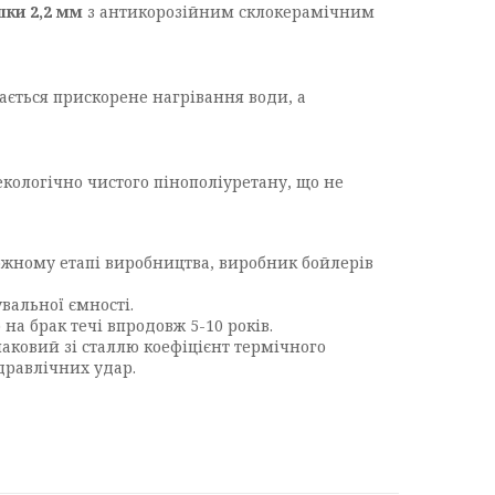
ки 2,2 мм
з антикорозійним склокерамічним
ається прискорене нагрівання води, а
екологічно чистого пінополіуретану, що не
жному етапі виробництва, виробник бойлерів
вальної ємності.
а брак течі впродовж 5-10 років.
ковий зі сталлю коефіцієнт термічного
дравлічних удар.