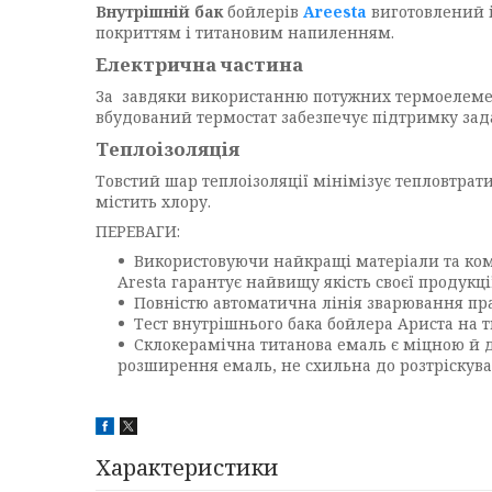
Внутрішній бак
бойлерів
Areesta
виготовлений із
покриттям і титановим напиленням.
Електрична частина
За завдяки використанню потужних термоелеме
вбудований термостат забезпечує підтримку за
Теплоізоляція
Товстий шар теплоізоляції мінімізує тепловтрати
містить хлору.
ПЕРЕВАГИ:
Використовуючи найкращі матеріали та ком
Aresta гарантує найвищу якість своєї продукції
Повністю автоматична лінія зварювання пра
Тест внутрішнього бака бойлера Ариста на т
Склокерамічна титанова емаль є міцною й 
розширення емаль, не схильна до розтріскуван
Характеристики