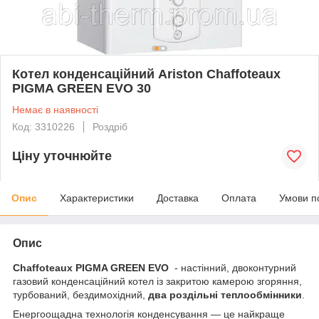
Котел конденсаційний Ariston Chaffoteaux
PIGMA GREEN EVO 30
Немає в наявності
Код: 3310226
Роздріб
Ціну уточнюйте
Опис
Характеристики
Доставка
Оплата
Умови п
Опис
Chaffoteaux PIGMA GREEN EVO
- настінний, двоконтурний
газовий конденсаційний котел із закритою камерою згоряння,
турбований, бездимохідний,
два роздільні теплообмінники
.
Енергоощадна технологія конденсування — це найкраще