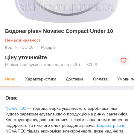
Водонагрівач Novatec Compact Under 10
Немає в наявності
Код: NT-CU 10
Роздріб
Ціну уточнюйте
Мінімальна сума замовлення на сайті — 500 ₴
Опис
Характеристики
Доставка
Оплата
Умови п
Опис
NOVA TEC
— торгова марка українського виробника, яка
чудово зарекомендувала свою продукцію на ринку сантехніки.
Конструктори чудово впоралися зі своїм завданням створення
недорогого та якісного електроводонагрівача.
Водонагрівачі
NOVA TEC тішать економією електроенергії, дуже надійні та