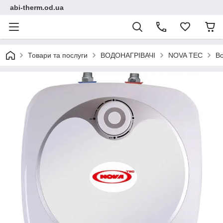
abi-therm.od.ua
Товари та послуги
ВОДОНАГРІВАЧІ
NOVA TEC
Во