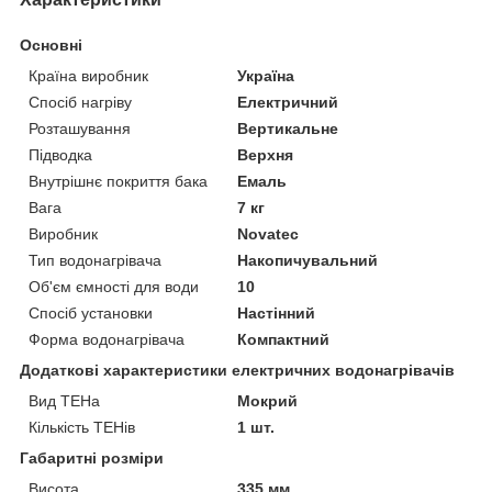
Основні
Країна виробник
Україна
Спосіб нагріву
Електричний
Розташування
Вертикальне
Підводка
Верхня
Внутрішнє покриття бака
Емаль
Вага
7 кг
Виробник
Novatec
Тип водонагрівача
Накопичувальний
Об'єм ємності для води
10
Спосіб установки
Настінний
Форма водонагрівача
Компактний
Додаткові характеристики електричних водонагрівачів
Вид ТЕНа
Мокрий
Кількість ТЕНів
1 шт.
Габаритні розміри
Висота
335 мм