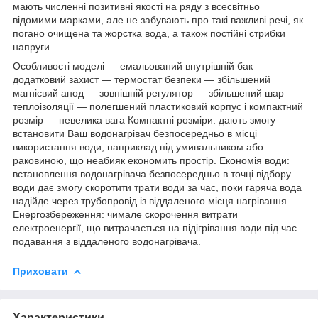
мають численні позитивні якості на ряду з всесвітньо
відомими марками, але не забувають про такі важливі речі, як
погано очищена та жорстка вода, а також постійні стрибки
напруги.
Особливості моделі — емальований внутрішній бак —
додатковий захист — термостат безпеки — збільшений
магнієвий анод — зовнішній регулятор — збільшений шар
теплоізоляції — полегшений пластиковий корпус і компактний
розмір — невелика вага Компактні розміри: дають змогу
встановити Ваш водонагрівач безпосередньо в місці
використання води, наприклад під умивальником або
раковиною, що неабияк економить простір. Економія води:
встановлення водонагрівача безпосередньо в точці відбору
води дає змогу скоротити трати води за час, поки гаряча вода
надійде через трубопровід із віддаленого місця нагрівання.
Енергозбереження: чимале скорочення витрати
електроенергії, що витрачається на підігрівання води під час
подавання з віддаленого водонагрівача.
Приховати
Характеристики